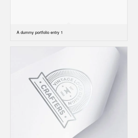
A dummy portfolio entry 1