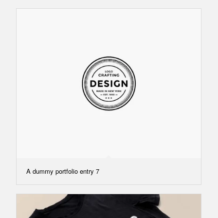
A dummy portfolio entry 7