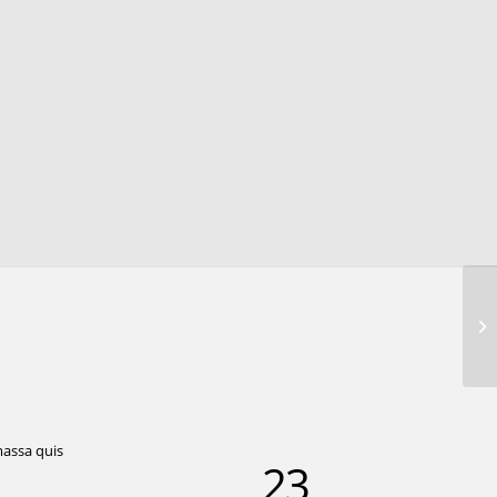
massa quis
23