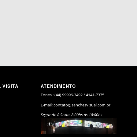
 VISITA
ATENDIMENTO
Fones : (44) 99996-3492 / 4141-7375
E-mail:
contato@sanchesvisual.com.br
Segundo à Sexta: 8:00hs às 18:00hs