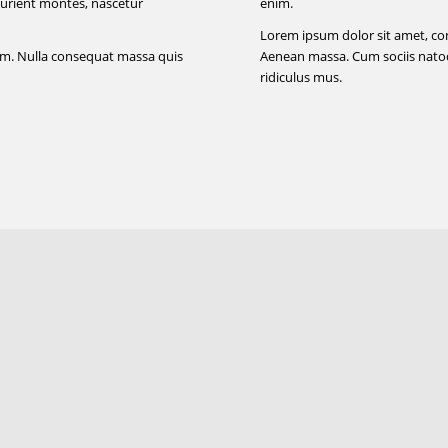
urient montes, nascetur
enim.
Lorem ipsum dolor sit amet, c
sem. Nulla consequat massa quis
Aenean massa. Cum sociis natoq
ridiculus mus.