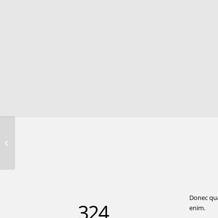
A dummy portfolio
entry 3
Donec qua
324
enim.