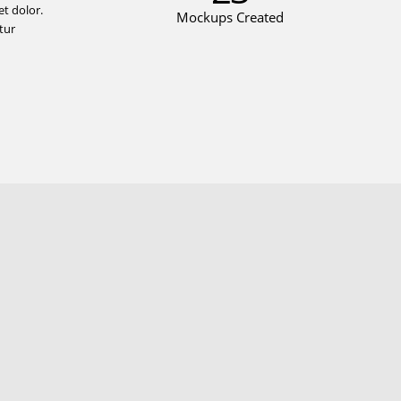
t dolor.
Mockups Created
tur