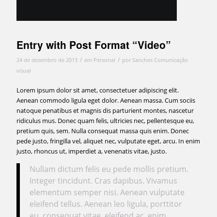
Entry with Post Format “Video”
/
/
24 de dezembro de 2013
em
Personal
por
Sanches Comunicação
visual
Lorem ipsum dolor sit amet, consectetuer adipiscing elit.
Aenean commodo ligula eget dolor. Aenean massa. Cum sociis
natoque penatibus et magnis dis parturient montes, nascetur
ridiculus mus. Donec quam felis, ultricies nec, pellentesque eu,
pretium quis, sem. Nulla consequat massa quis enim. Donec
pede justo, fringilla vel, aliquet nec, vulputate eget, arcu. In enim
justo, rhoncus ut, imperdiet a, venenatis vitae, justo.
Nullam dictum felis eu pede mollis pretium.
Integer tincidunt. Cras dapibus. Vivamus
elementum semper nisi. Aenean vulputate
eleifend tellus. Aenean leo ligula, porttitor
eu, consequat vitae, eleifend ac, enim.